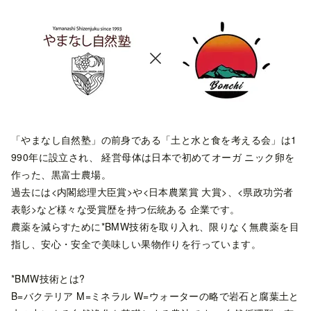
「やまなし自然塾」の前身である「土と水と食を考える会」は1
990年に設立され、 経営母体は日本で初めてオーガ ニック卵を
作った、黒富士農場。
過去には<内閣総理大臣賞>や<日本農業賞 大賞>、<県政功労者
表彰>など様々な受賞歴を持つ伝統ある 企業です。
農薬を減らすために*BMW技術を取り入れ、限りなく無農薬を目
指し、安心・安全で美味しい果物作りを行っています。
*BMW技術とは?
B=バクテリア M=ミネラル W=ウォーターの略で岩石と腐葉土と