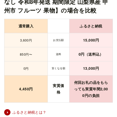
なし 令和8年発送 期間限定 山梨県産 甲
州市 フルーツ 果物】
の場合を比較
通常購入
ふるさと納税
15,000
円
3,600
円
お支払額
0円（送料込）
850
円〜
送料
13,000
円
0円
安くなる額
何回お礼の品をもら
実質価
4,450
円
っても実質年間
2,00
格
0
円の負担
ふるさと納税とは？