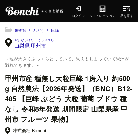
ログイン
シミュレーション
品を探す
果物類
ぶどう
巨峰
山梨県 甲州市
～粒が大きくふっくらとしていて、果肉もしまっていて果汁が
溢れてきます。～
甲州市産 種無し大粒巨峰 1房入り 約500
g 自然農法【2026年発送】（BNC）B12-
485 【巨峰 ぶどう 大粒 葡萄 ブドウ 種
なし 令和8年発送 期間限定 山梨県産 甲
州市 フルーツ 果物】
株式会社 Bonchi