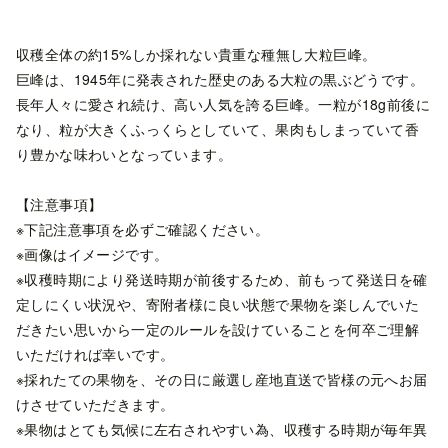
収穫全体の約15%しか採れない貴重な種無し大粒巨峰。
巨峰は、1945年に発表された歴史のある大粒の黒ぶどうです。
長年人々に愛され続け、高い人気を誇る巨峰。一粒が18g前後に
なり、粒が大きくふっくらとしていて、果肉もしまっていて香
り豊かな味わいとなっています。
【注意事項】
※下記注意事項を必ずご確認ください。
※画像はイメージです。
※収穫時期により発送時期が前後するため、前もって発送日を確
定しにくい状況や、寄附者様に良い状態で果物を楽しんでいた
だきたい思いから一定のルールを設けていることを何卒ご理解
いただければ幸いです。
※採れたての果物を、その日に厳選し産地直送で皆様の元へお届
けさせていただきます。
※果物はとても気候に左右されやすい為、収穫する時期が毎年異