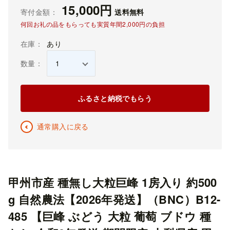
15,000
円
寄付金額
：
送料無料
何回お礼の品をもらっても実質年間
2,000
円の負担
在庫
：
あり
数量
：
ふるさと納税でもらう
通常購入に戻る
甲州市産 種無し大粒巨峰 1房入り 約500
g 自然農法【2026年発送】（BNC）B12-
485 【巨峰 ぶどう 大粒 葡萄 ブドウ 種